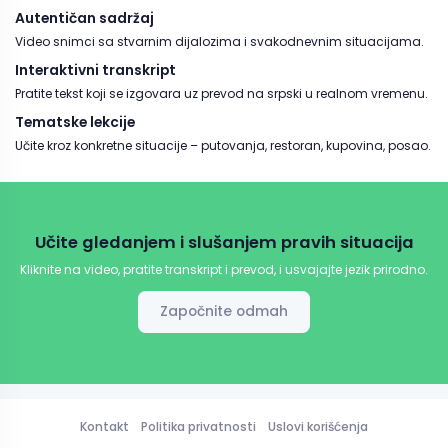
Autentičan sadržaj
Video snimci sa stvarnim dijalozima i svakodnevnim situacijama.
Interaktivni transkript
Pratite tekst koji se izgovara uz prevod na srpski u realnom vremenu.
Tematske lekcije
Učite kroz konkretne situacije – putovanja, restoran, kupovina, posao.
Učite gledanjem i slušanjem pravih situacija
Kliknite na video, pratite transkript i prevod, i usvajajte jezik prirodno.
Započnite odmah
Kontakt
Politika privatnosti
Uslovi korišćenja