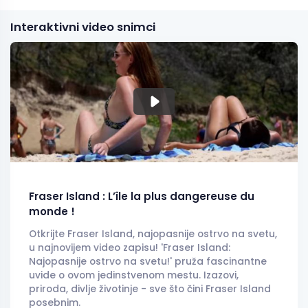
Interaktivni video snimci
Fraser Island : L’île la plus dangereuse du
monde !
Otkrijte Fraser Island, najopasnije ostrvo na svetu,
u najnovijem video zapisu! 'Fraser Island:
Najopasnije ostrvo na svetu!' pruža fascinantne
uvide o ovom jedinstvenom mestu. Izazovi,
priroda, divlje životinje - sve što čini Fraser Island
posebnim.