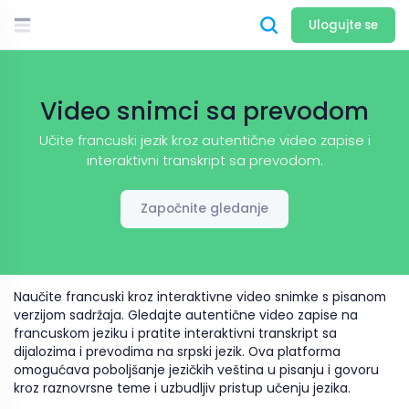
Ulogujte se
Video snimci sa prevodom
Učite francuski jezik kroz autentične video zapise i
interaktivni transkript sa prevodom.
Započnite gledanje
Naučite francuski kroz interaktivne video snimke s pisanom
verzijom sadržaja. Gledajte autentične video zapise na
francuskom jeziku i pratite interaktivni transkript sa
dijalozima i prevodima na srpski jezik. Ova platforma
omogućava poboljšanje jezičkih veština u pisanju i govoru
kroz raznovrsne teme i uzbudljiv pristup učenju jezika.