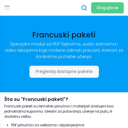
Ulogujte se
Francuski paketi
Specijalni moduli sa PDF fajlovima, audio snimcima i
video lekcijama koje možete odmah preuzeti. Kreirani za
konkretne potrebe učenja.
Pregledaj dostupne pakete
Šta su "Francuski paketi"?
Francuski paketi su tematski priručnici i materijali dostupni kao
jednokratna kupovina. Idealni za putovanja, učenje na putu, ili
dodatnu vežbu.
PDF priručnici sa vežbama i objašnjenjima