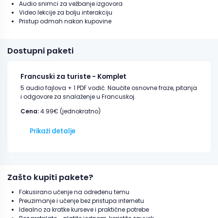
Audio snimci za vežbanje izgovora
Video lekcije za bolju interakciju
Pristup odmah nakon kupovine
Dostupni paketi
Francuski za turiste - Komplet
5 audio fajlova + 1 PDF vodič. Naučite osnovne fraze, pitanja
i odgovore za snalaženje u Francuskoj.
Cena:
4.99€ (jednokratno)
Prikaži detalje
Zašto kupiti pakete?
Fokusirano učenje na određenu temu
Preuzimanje i učenje bez pristupa internetu
Idealno za kratke kurseve i praktične potrebe