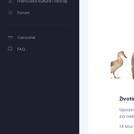
Francuska kultura i običaji
Forum
Cenovnik
FAQ
Životi
Upozna
za nek
14 Mar