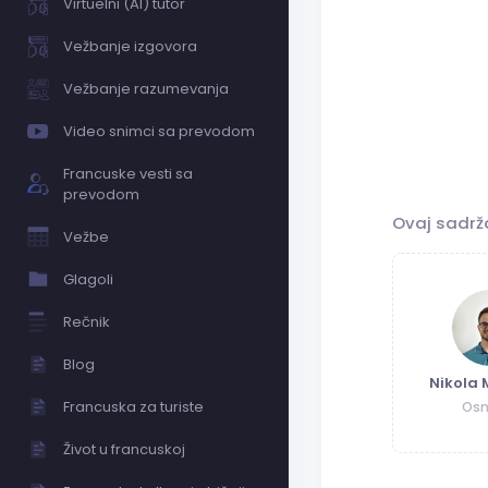
Virtuelni (AI) tutor
Vežbanje izgovora
Vežbanje razumevanja
Video snimci sa prevodom
Francuske vesti sa
prevodom
Ovaj sadrž
Vežbe
Glagoli
Rečnik
Blog
Nikola 
Francuska za turiste
Osn
Život u francuskoj