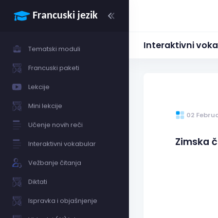
Interaktivni vok
Tematski moduli
Francuski paketi
Lekcije
Mini lekcije
02 Febru
Učenje novih reči
Zimska č
Interaktivni vokabular
Vežbanje čitanja
Diktati
Ispravka i objašnjenje