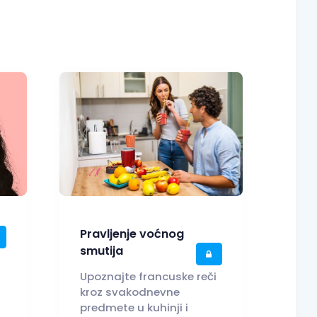
Pravljenje voćnog
smutija
i
Upoznajte francuske reči
kroz svakodnevne
predmete u kuhinji i