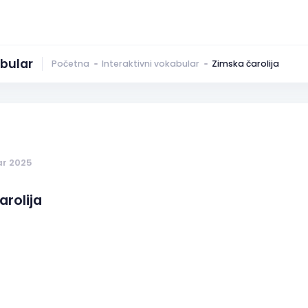
abular
Početna
Interaktivni vokabular
Zimska čarolija
ar 2025
arolija