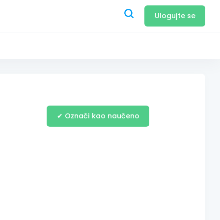
Ulogujte se
✔ Označi kao naučeno