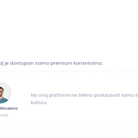
aj je dostupan samo premium korisnicima.
Na ovoj platformi ne želimo podučavati samo franc
kulturu.
Milosevic
ivač