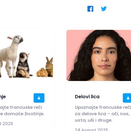
nje
Delovi lica
jte francuske reči
Upoznajte francuske reč
e domaće životinje.
za delove lica – oči, nos,
usta, uši i druge.
t 2026
24 Avgust 2025