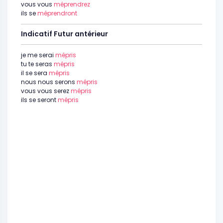
vous vous
méprendrez
ils se
méprendront
Indicatif Futur antérieur
je me serai
mépris
tu te seras
mépris
il se sera
mépris
nous nous serons
mépris
vous vous serez
mépris
ils se seront
mépris