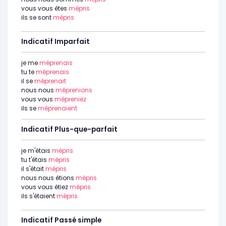
vous vous êtes
mépris
ils se sont
mépris
Indicatif Imparfait
je me
méprenais
tu te
méprenais
il se
méprenait
nous nous
méprenions
vous vous
mépreniez
ils se
méprenaient
Indicatif Plus-que-parfait
je m'étais
mépris
tu t'étais
mépris
il s'était
mépris
nous nous étions
mépris
vous vous étiez
mépris
ils s'étaient
mépris
Indicatif Passé simple