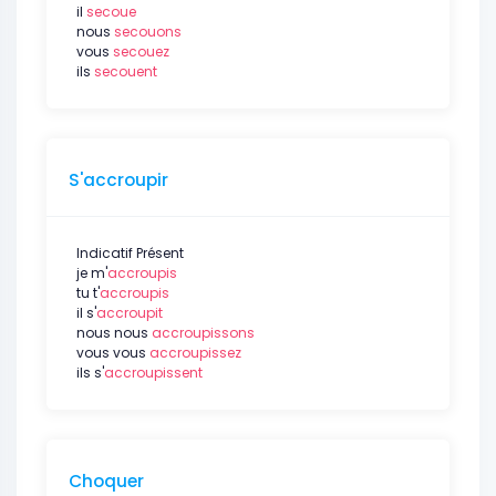
il
secoue
nous
secouons
vous
secouez
ils
secouent
S'accroupir
Indicatif Présent
je m'
accroupis
tu t'
accroupis
il s'
accroupit
nous nous
accroupissons
vous vous
accroupissez
ils s'
accroupissent
Choquer