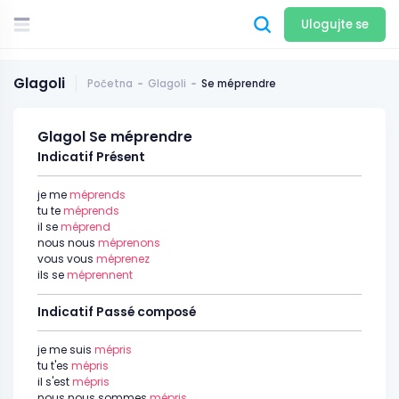
Ulogujte se
Glagoli
Početna
Glagoli
Se méprendre
Glagol Se méprendre
Indicatif Présent
je me
méprends
tu te
méprends
il se
méprend
nous nous
méprenons
vous vous
méprenez
ils se
méprennent
Indicatif Passé composé
je me suis
mépris
tu t'es
mépris
il s'est
mépris
nous nous sommes
mépris