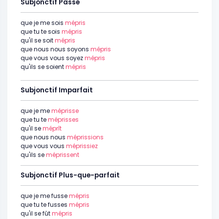
Subjonctif Passé
que je me sois
mépris
que tu te sois
mépris
qu'il se soit
mépris
que nous nous soyons
mépris
que vous vous soyez
mépris
qu'ils se soient
mépris
Subjonctif Imparfait
que je me
méprisse
que tu te
méprisses
qu'il se
méprît
que nous nous
méprissions
que vous vous
méprissiez
qu'ils se
méprissent
Subjonctif Plus-que-parfait
que je me fusse
mépris
que tu te fusses
mépris
qu'il se fût
mépris