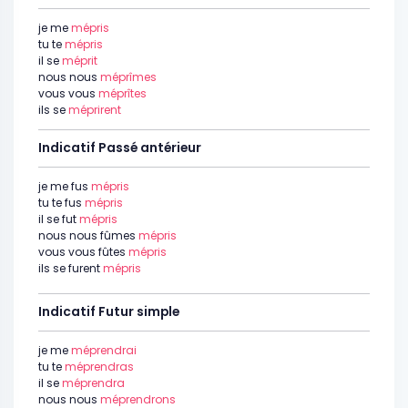
je me
mépris
tu te
mépris
il se
méprit
nous nous
méprîmes
vous vous
méprîtes
ils se
méprirent
Indicatif Passé antérieur
je me fus
mépris
tu te fus
mépris
il se fut
mépris
nous nous fûmes
mépris
vous vous fûtes
mépris
ils se furent
mépris
Indicatif Futur simple
je me
méprendrai
tu te
méprendras
il se
méprendra
nous nous
méprendrons