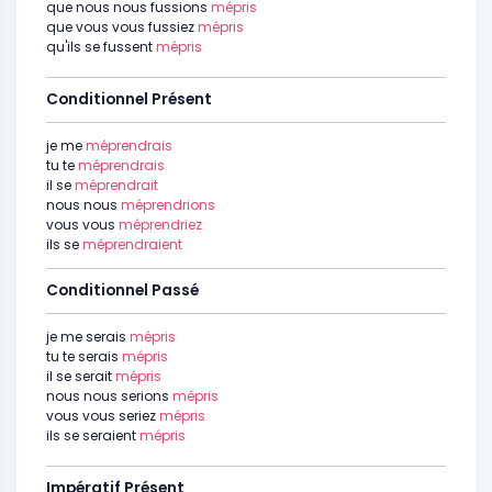
que nous nous fussions
mépris
que vous vous fussiez
mépris
qu'ils se fussent
mépris
Conditionnel Présent
je me
méprendrais
tu te
méprendrais
il se
méprendrait
nous nous
méprendrions
vous vous
méprendriez
ils se
méprendraient
Conditionnel Passé
je me serais
mépris
tu te serais
mépris
il se serait
mépris
nous nous serions
mépris
vous vous seriez
mépris
ils se seraient
mépris
Impératif Présent